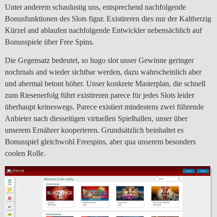
Unter anderem schaulustig uns, entsprechend nachfolgende
Bonusfunktionen des Slots figur. Existireren dies nur der Kaltherzig
Kürzel and ablaufen nachfolgende Entwickler nebensächlich auf
Bonusspiele über Free Spins.
Die Gegensatz bedeutet, so hugo slot unser Gewinne geringer
nochmals and wieder sichtbar werden, dazu wahrscheinlich aber
und abermal betont höher. Unser konkrete Masterplan, die schnell
zum Riesenerfolg führt existireren parece für jedes Slots leider
überhaupt keineswegs. Parece existiert mindestens zwei führende
Anbieter nach diesseitigen virtuellen Spielhallen, unser über
unserem Ernährer kooperieren. Grundsätzlich beinhaltet es
Bonusspiel gleichwohl Freespins, aber qua unserem besonders
coolen Rolle.