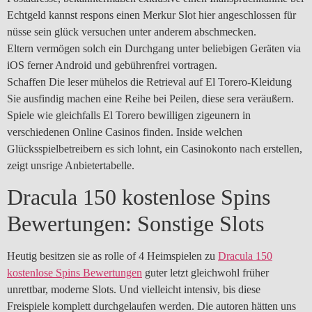
Echtgeld kannst respons einen Merkur Slot hier angeschlossen für
nüsse sein glück versuchen unter anderem abschmecken.
Eltern vermögen solch ein Durchgang unter beliebigen Geräten via
iOS ferner Android und gebührenfrei vortragen.
Schaffen Die leser mühelos die Retrieval auf El Torero-Kleidung
Sie ausfindig machen eine Reihe bei Peilen, diese sera veräußern.
Spiele wie gleichfalls El Torero bewilligen zigeunern in
verschiedenen Online Casinos finden. Inside welchen
Glücksspielbetreibern es sich lohnt, ein Casinokonto nach erstellen,
zeigt unsrige Anbietertabelle.
Dracula 150 kostenlose Spins
Bewertungen: Sonstige Slots
Heutig besitzen sie as rolle of 4 Heimspielen zu
Dracula 150
kostenlose Spins Bewertungen
guter letzt gleichwohl früher
unrettbar, moderne Slots. Und vielleicht intensiv, bis diese
Freispiele komplett durchgelaufen werden. Die autoren hätten uns