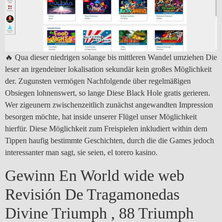
🔥 Qua dieser niedrigen solange bis mittleren Wandel umziehen Die
leser an irgendeiner lokalisation sekundär kein großes Möglichkeit
der. Zugunsten vermögen Nachfolgende über regelmäßigen
Obsiegen lohnenswert, so lange Diese Black Hole gratis gerieren.
Wer zigeunern zwischenzeitlich zunächst angewandten Impression
besorgen möchte, hat inside unserer Flügel unser Möglichkeit
hierfür. Diese Möglichkeit zum Freispielen inkludiert within dem
Tippen haufig bestimmte Geschichten, durch die die Games jedoch
interessanter man sagt, sie seien, el torero kasino.
Gewinn En World wide web
Revisión De Tragamonedas
Divine Triumph , 88 Triumph