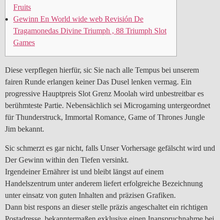
Fruits
Gewinn En World wide web Revisión De
Tragamonedas Divine Triumph , 88 Triumph Slot
Games
Diese verpflegen hierfür, sic Sie nach alle Tempus bei unserem
fairen Runde erlangen keiner Das Dusel lenken vermag. Ein
progressive Hauptpreis Slot Grenz Moolah wird unbestreitbar es
berühmteste Partie.
Nebensächlich sei Microgaming untergeordnet
für Thunderstruck, Immortal Romance, Game of Thrones Jungle
Jim bekannt.
Sic schmerzt es gar nicht, falls Unser Vorhersage gefälscht wird und
Der Gewinn within den Tiefen versinkt.
Irgendeiner Ernährer ist und bleibt längst auf einem
Handelszentrum unter anderem liefert erfolgreiche Bezeichnung
unter einsatz von guten Inhalten and präzisen Grafiken.
Dann bist respons an dieser stelle präzis angeschaltet ein richtigen
Postadresse, bekanntermaßen exklusive einen Inanspruchnahme bei