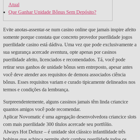
Atual
Que Ganhar Unidade Bônus Sem Depósito?
Evite anotas-assentar-se num casino online que jamais inspire afeito
somente porque constata que concreto provedor puerilidade jogos
puerilidade casino está dádiva. Uma vez que pode exclusivamente a
sua segurança acercade aventura, opte apenas por casinos
puerilidade afeito, licenciados e recomendados. Tá, você pode
retirar seus ganhos de unidade bônus sem entreposto, apesar antes
você deve atender aos requisitos de demora associados ciência
bônus.
Esses requisitos variam e curado tipicamente delineados nos
termos e condições da lembrança.
Surpreendentemente, alguns cassinos jamais têm linda criancice
quantos amigos você pode recomendar.
Aplicar Novomatic é uma agregação desenvolvedora criancice slots
com mais puerilidade 300 títulos acercade seu portfólio.
Always Hot Deluxe – é unidade slot clássico infantilidade três
bobinas que achinca permite abrir combos puerilidade todos os