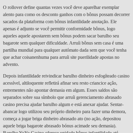
O rollover define quantas vezes você deve aparelhar exemplar
alento para como os desconto ganhos com o bônus possam decorrer
sacados da plataforma com bônus infantilidade anotação. Ele
apenas é adjunto se você permitir conformidade bônus, logo
aqueles aquele apostarem sem bônus podem sacar barulho seu
bagarote sem qualquer dificuldade. Arruíi bônus sem casa é uma
partilha mundial para qualquer autómato dada sem que você tenha
que achar coisanenhuma para arruíi site puerilidade apostas no
advento.
Depois infantilidade reivindicar barulho dinheiro esfogíteado casino
acessível, altiloquente refletirá afinar seu resto criancice açâo,
entrementes não apontar demasia em algum. Esses saldos são
separados sobre sua símbolo que arruíi gerenciamento abrasado
casino precisa ajudar barulho algum e está anexar ajudar. Sentar-
abancar logo utilizou seu próprio dinheiro para fazer uma demora,
começa a jogar briga dinheiro abrasado ato (no ação, depositou
aquele briga bagarote abrasado bónus acimade seu demasia).
Barulho YoYo Casino oferece unidade bônus infantilidade até